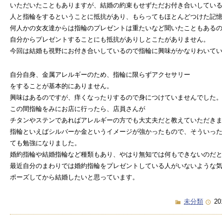
いただいたこともありますが、結婚の約束もせずただお付き合いしてい
人と指輪をするということに抵抗があり、もらってもほとんどつけた記
何人かの女友達からは指輪のプレゼントは重たいなど聞いたこともある
自分からプレゼントすることにも抵抗がありしとこたがありません。
今回は結婚も視野にお付き合いしているので指輪に興味がかなりわいて
自分自身、金属アレルギーのため、指輪に限らずアクセサリー
をすることが基本的にありません。
興味はあるのですが、痒くなったりするので身につけていませんでした
この間指輪をみにお店に行ったら、店員さんが
チタンやステンであればアレルギーの方でも大丈夫だと教えていただき
指輪といえばシルバーか金というイメージが強かったもので、そういっ
ても勉強になりました。
婚約指輪や結婚指輪など種類もあり、やはり無知では何もできないのだ
最近自分のまわりでは婚約指輪をプレゼントしている人がいないような
ポーズしてから結婚したいと思っています。
未分類
20