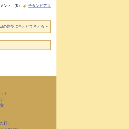
メント （0）
チタンピアス
日の髪型に合わせて考える
»
ット
ン
変
た日」