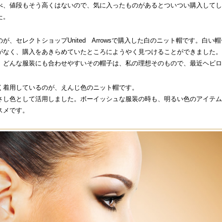
べ、値段もそう高くはないので、気に入ったものがあるとついつい購入してし
た。
が、セレクトショップUnited Arrowsで購入した白のニット帽です。白
がなく、購入をあきらめていたところにようやく見つけることができました。
、どんな服装にも合わせやすいその帽子は、私の理想そのもので、最近ヘビロ
く着用しているのが、えんじ色のニット帽です。
さし色として活用しました。ボーイッシュな服装の時も、明るい色のアイテム
スメです。