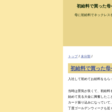
初給料で買った母
母に初給料でネックレス
トップ
/
未分類
/
初給料で買った母
入社して初めてお給料をもら
当時は景気が良くて、初給料
始めて見る大金に興奮したこ
カード振り込みになっていて
丁度ゴールデンウィークも近