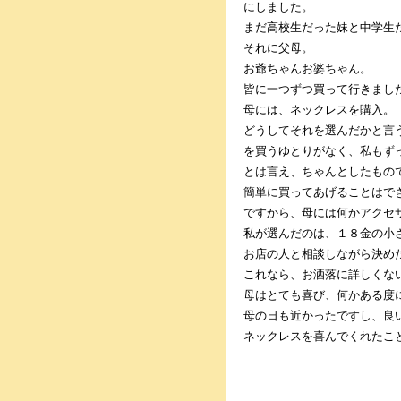
にしました。
まだ高校生だった妹と中学生
それに父母。
お爺ちゃんお婆ちゃん。
皆に一つずつ買って行きまし
母には、ネックレスを購入。
どうしてそれを選んだかと言
を買うゆとりがなく、私もず
とは言え、ちゃんとしたもの
簡単に買ってあげることはで
ですから、母には何かアクセ
私が選んだのは、１８金の小
お店の人と相談しながら決め
これなら、お洒落に詳しくな
母はとても喜び、何かある度
母の日も近かったですし、良
ネックレスを喜んでくれたこ