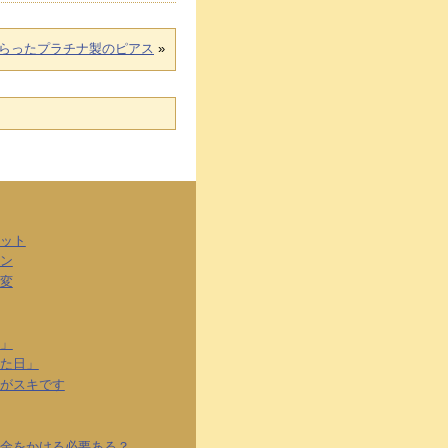
らったプラチナ製のピアス
»
ット
ン
変
」
た日」
がスキです
金をかける必要ある？