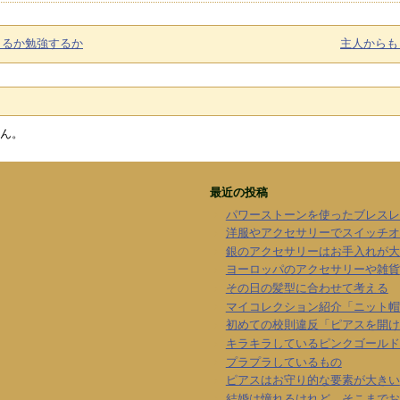
出るか勉強するか
主人からも
ん。
最近の投稿
パワーストーンを使ったブレスレ
洋服やアクセサリーでスイッチオ
銀のアクセサリーはお手入れが大
ヨーロッパのアクセサリーや雑貨
その日の髪型に合わせて考える
マイコレクション紹介「ニット帽
初めての校則違反「ピアスを開け
キラキラしているピンクゴールド
プラプラしているもの
ピアスはお守り的な要素が大きい
結婚は憧れるけれど、そこまでお