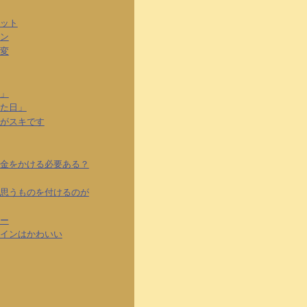
ット
ン
変
」
た日」
がスキです
金をかける必要ある？
思うものを付けるのが
ー
インはかわいい