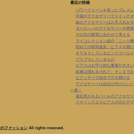
最近の投稿
パワーストーンを使ったブレスレ
洋服やアクセサリーでスイッチオ
銀のアクセサリーはお手入れが大
ヨーロッパのアクセサリーや雑貨
その日の髪型に合わせて考える
マイコレクション紹介「ニット帽
初めての校則違反「ピアスを開け
キラキラしているピンクゴールド
プラプラしているもの
ピアスはお守り的な要素が大きい
結婚は憧れるけれど、そこまでお
ピアッサーで自分で穴を開ける
アクセサリーは自分が付けたいと
一番！
最近惹かれるパールのアクセサリ
イヤリングよりピアスの方がデザ
者のファッション
All rights reserved.