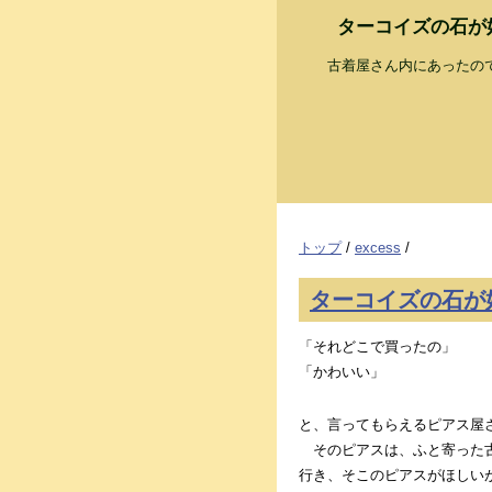
ターコイズの石が
古着屋さん内にあったの
トップ
/
excess
/
ターコイズの石が
「それどこで買ったの」
「かわいい」
と、言ってもらえるピアス屋
そのピアスは、ふと寄った古
行き、そこのピアスがほしい