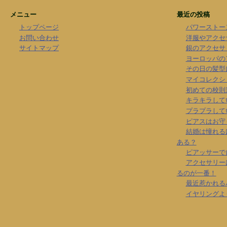
メニュー
最近の投稿
トップページ
パワーストー
お問い合わせ
洋服やアクセ
サイトマップ
銀のアクセサ
ヨーロッパの
その日の髪型
マイコレクシ
初めての校則
キラキラして
プラプラして
ピアスはお守
結婚は憧れる
ある？
ピアッサーで
アクセサリー
るのが一番！
最近惹かれる
イヤリングよ