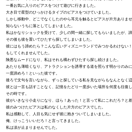
一番お気に入りのピアスをつけて遊びに行きました。
大き目で星型のひっかけるタイプのピアスをつけていました。
しかし移動中、どこでなくしたのやら耳元を触るとピアスが片方ありま
知らないうちに落としてしまいました。
私はかなりショックを受けて、少しの間一緒に探してもらいましたが、
その後も彼を置いてひたすら探してしまいました。
彼にはもう諦めたら？こんな広いディズニーランドでみつかるわけない
もしてくれませんでした。
険悪なムードになり、私はそれも構わずひたすら探し続けました。
あたりも薄暗くなり、アトラクションを誘導する道を照らす明かりのみ
一度諦めろ！といった彼です。
後ろで文句を言いながら、ずっと探している私を見ながらもなんとなく
彼とは一言も話すことなく、記憶をたどり一度歩いた場所を何度も往復
その時です。
彼がいきなり小走りになり、ほら！あった！と言って私にこれだろ？と
彼のみつけたピアスは私のなくした片方のピアスでした。
私は感動して、人目も気にせず彼に抱きついてしまいました。
俺、けっこういいだろ！と言ってきました。
私は涙が止まりませんでした。