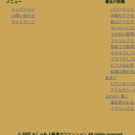
メニュー
最近の投稿
トップページ
パワーストー
お問い合わせ
洋服やアクセ
サイトマップ
銀のアクセサ
ヨーロッパの
その日の髪型
マイコレクシ
初めての校則
キラキラして
プラプラして
ピアスはお守
結婚は憧れる
ある？
ピアッサーで
アクセサリー
るのが一番！
最近惹かれる
イヤリングよ
© 2026
おしゃれ上級者のファッション
All rights reserved.